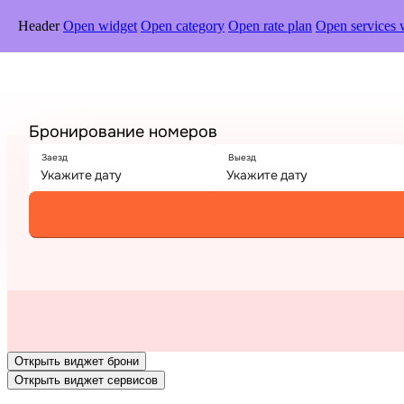
Header
Open widget
Open category
Open rate plan
Open services 
Открыть виджет брони
Открыть виджет сервисов